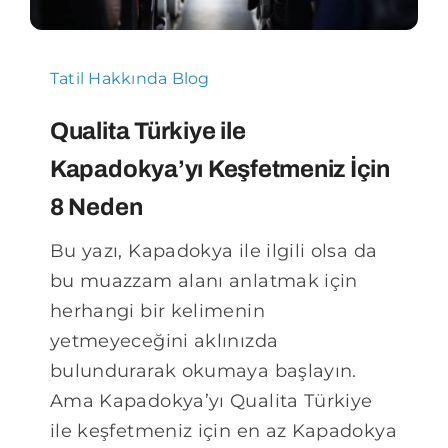
organizasyonlarımızı
planlamasını çok isteriz.
Tatil Hakkında Blog
İyi ki varsınız Delux Turizm ailesi
Qualita Türkiye ile
ve iyi ki varsınız Feyza hanım .. ”
Kapadokya’yı Keşfetmeniz İçin
8 Neden
Tolga & Hilal Pekel Saray Lojistik
Bu yazı, Kapadokya ile ilgili olsa da
bu muazzam alanı anlatmak için
herhangi bir kelimenin
yetmeyeceğini aklınızda
bulundurarak okumaya başlayın.
Ama Kapadokya’yı Qualita Türkiye
ile keşfetmeniz için en az Kapadokya
kadar eşsiz 8 sebep olduğunu da