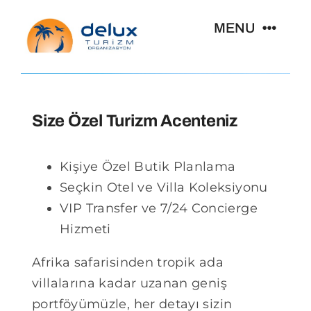
Skip
MENU
to
content
Kişiye Özel Seyahat
Size Özel Turizm Acenteniz
Size Özel Gruplar
Kişiye Özel Butik Planlama
Seyahat Rotaları
Seçkin Otel ve Villa Koleksiyonu
VIP Transfer ve 7/24 Concierge
Kurumsal
Hizmeti
Afrika safarisinden tropik ada
Organizasyonlar
villalarına kadar uzanan geniş
portföyümüzle, her detayı sizin