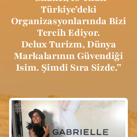
Türkiye’deki
Organizasyonlarında Bizi
Tercih Ediyor.
Delux Turizm, Dünya
Markalarının Güvendiği
Isim. Şimdi Sıra Sizde.”