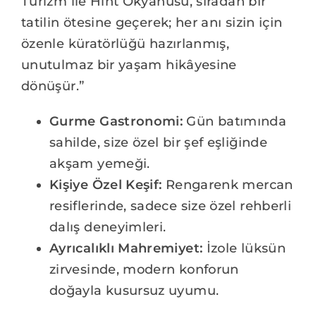
Turizm ile Hint Okyanusu, sıradan bir
tatilin ötesine geçerek; her anı sizin için
özenle küratörlüğü hazırlanmış,
unutulmaz bir yaşam hikâyesine
dönüşür.”
Gurme Gastronomi:
Gün batımında
sahilde, size özel bir şef eşliğinde
akşam yemeği.
Kişiye Özel Keşif:
Rengarenk mercan
resiflerinde, sadece size özel rehberli
dalış deneyimleri.
Ayrıcalıklı Mahremiyet:
İzole lüksün
zirvesinde, modern konforun
doğayla kusursuz uyumu.