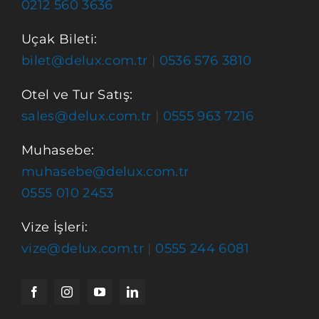
0212 560 3636
Uçak Bileti:
bilet@delux.com.tr
|
0536 576 3810
Otel ve Tur Satış:
sales@delux.com.tr
|
0555 963 7216
Muhasebe:
muhasebe@delux.com.tr
0555 010 2453
Vize İşleri:
vize@delux.com.tr
|
0555 244 6081