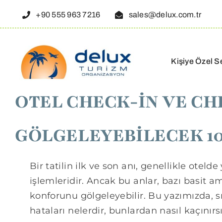
Skip
+90 555 963 7216
sales@delux.com.tr
to
content
Kişiye Özel S
OTEL CHECK-İN VE CH
GÖLGELEYEBİLECEK 10
Bir tatilin ilk ve son anı, genellikle otel
işlemleridir. Ancak bu anlar, bazı basit a
konforunu gölgeleyebilir. Bu yazımızda, s
hataları nelerdir, bunlardan nasıl kaçınırsı