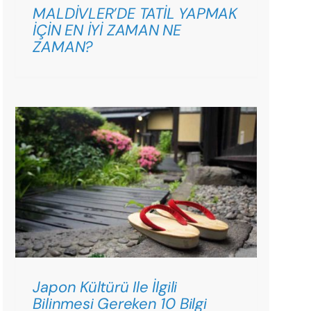
MALDİVLER’DE TATİL YAPMAK
İÇİN EN İYİ ZAMAN NE
ZAMAN?
Japon Kültürü Ile İlgili
Bilinmesi Gereken 10 Bilgi