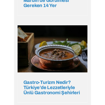
Mardin’de Görülmesi
Gereken 14 Yer
Gastro-Turizm Nedir?
Türkiye’de Lezzetleriyle
Ünlü Gastronomi Şehirleri