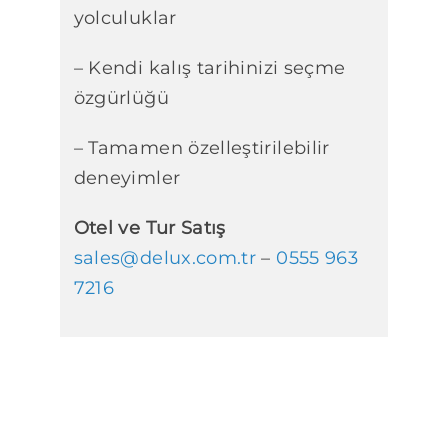
yolculuklar
– Kendi kalış tarihinizi seçme
özgürlüğü
– Tamamen özelleştirilebilir
deneyimler
Otel ve Tur Satış
sales@delux.com.tr
–
0555 963
7216