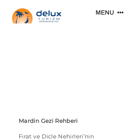
Skip
MENU
to
content
Kişiye Özel Seyahat
Size Özel Gruplar
Seyahat Rotaları
Kurumsal
Organizasyonlar
Mardin Gezi Rehberi
Fırat ve Dicle Nehirleri’nin