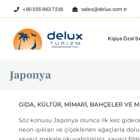
Skip
+90 555 963 7216
sales@delux.com.tr
to
content
Kişiye Özel S
Japonya
GIDA, KÜLTÜR, MİMARİ, BAHÇELER VE
Söz konusu Japonya olunca ilk kez gidece
neon ışıkları ve çiçeklenen ağaçlarla dol
sayısız makale okuyabilirsiniz, sayısız film