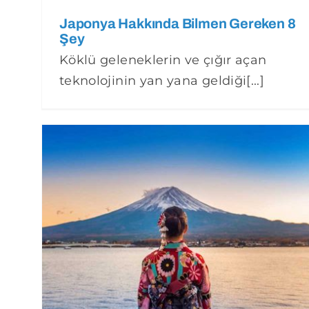
Japonya Hakkında Bilmen Gereken 8
Şey
Köklü geleneklerin ve çığır açan
teknolojinin yan yana geldiği[...]