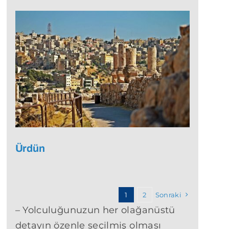
Ürdün
1
2
Sonraki
– Yolculuğunuzun her olağanüstü
detayın özenle seçilmiş olması