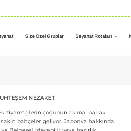
eyahat
Size Özel Gruplar
Seyahat Rotaları
 MUHTEŞEM NEZAKET
k ziyaretçilerin çoğunun aklına, parlak
u sakin bahçeler geliyor. Japonya hakkında
 ve Belgesel izleyebilir veya hazırlık