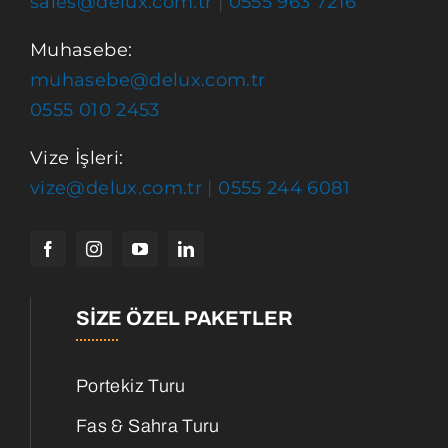
sales@delux.com.tr
|
0555 963 7216
Muhasebe:
muhasebe@delux.com.tr
0555 010 2453
Vize İşleri:
vize@delux.com.tr
|
0555 244 6081
SIZE ÖZEL PAKETLER
Portekiz Turu
Fas & Sahra Turu