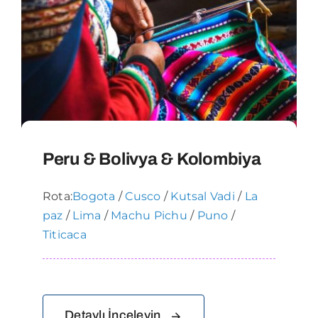
Peru & Bolivya & Kolombiya
Rota:
Bogota
/
Cusco
/
Kutsal Vadi
/
La
paz
/
Lima
/
Machu Pichu
/
Puno
/
Titicaca
Detaylı İnceleyin