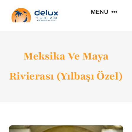
Skip
MENU
to
content
Kişiye Özel Seyahat
Meksika Ve Maya
Size Özel Gruplar
Rivierası (Yılbaşı Özel)
Seyahat Rotaları
Kurumsal
Organizasyonlar