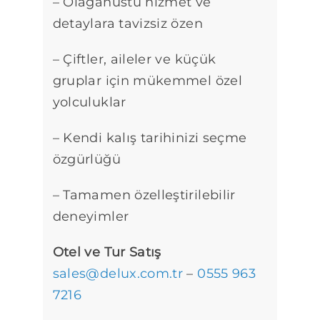
– Olağanüstü hizmet ve
detaylara tavizsiz özen
– Çiftler, aileler ve küçük
gruplar için mükemmel özel
yolculuklar
– Kendi kalış tarihinizi seçme
özgürlüğü
– Tamamen özelleştirilebilir
deneyimler
Otel ve Tur Satış
sales@delux.com.tr
–
0555 963
7216