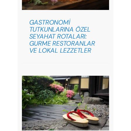
GASTRONOMİ
TUTKUNLARINA ÖZEL
SEYAHAT ROTALARI:
GURME RESTORANLAR
VE LOKAL LEZZETLER