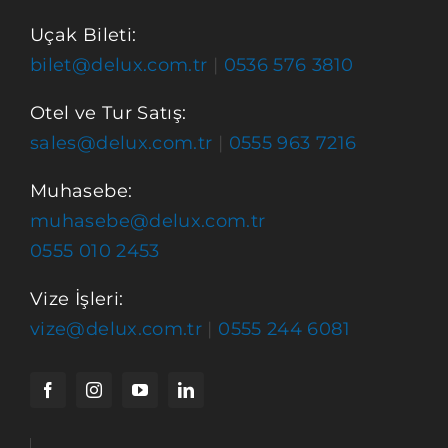
Uçak Bileti:
bilet@delux.com.tr
|
0536 576 3810
Otel ve Tur Satış:
sales@delux.com.tr
|
0555 963 7216
Muhasebe:
muhasebe@delux.com.tr
0555 010 2453
Vize İşleri:
vize@delux.com.tr
|
0555 244 6081