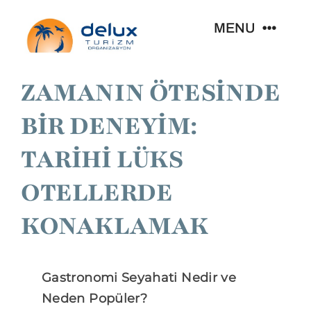
Skip
MENU
to
content
ZAMANIN ÖTESİNDE
Kişiye Özel Seyahat
BİR DENEYİM:
Size Özel Gruplar
TARİHİ LÜKS
Seyahat Rotaları
OTELLERDE
KONAKLAMAK
Kurumsal
Organizasyonlar
Gastronomi Seyahati Nedir ve
Neden Popüler?