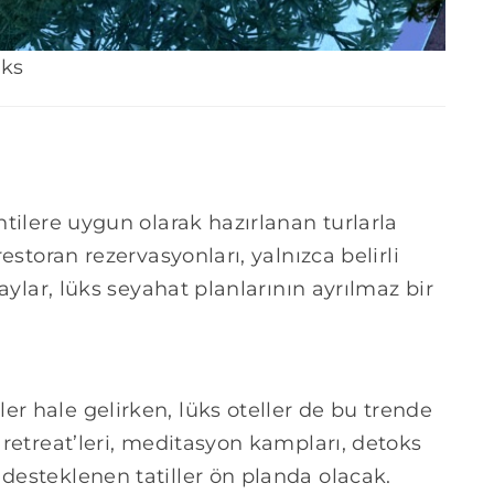
üks
ntilere uygun olarak hazırlanan turlarla
restoran rezervasyonları, yalnızca belirli
taylar, lüks seyahat planlarının ayrılmaz bir
er hale gelirken, lüks oteller de bu trende
a retreat’leri, meditasyon kampları, detoks
 desteklenen tatiller ön planda olacak.