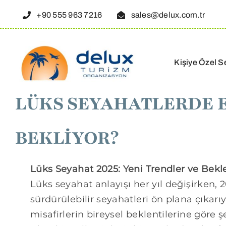
Skip
+90 555 963 7216
sales@delux.com.tr
to
content
Kişiye Özel S
LÜKS SEYAHATLERDE EN
BEKLİYOR?
Lüks Seyahat 2025: Yeni Trendler ve Bekle
Lüks seyahat anlayışı her yıl değişirken, 
sürdürülebilir seyahatleri ön plana çıkarıyo
misafirlerin bireysel beklentilerine göre 