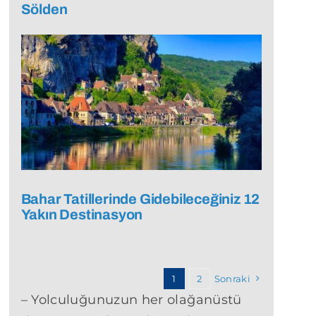
Sölden
Bahar Tatillerinde Gidebileceğiniz 12
Yakın Destinasyon
1
2
Sonraki
– Yolculuğunuzun her olağanüstü