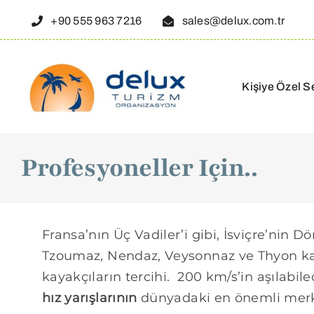
Skip
+90 555 963 7216
sales@delux.com.tr
to
content
Kişiye Özel S
Profesyoneller Için..
Fransa’nın Üç Vadiler’i gibi, İsviçre’nin Dö
Tzoumaz, Nendaz, Veysonnaz ve Thyon kayak
kayakçıların tercihi. 200 km/s’in aşılabil
hız yarışlarının
dünyadaki en önemli merk