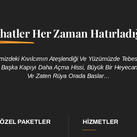
ahatler
Her Zaman Hatırladığ
rimizdeki Kıvılcımın Ateşlendiği Ve Yüzümüzde Te
 Başka Kapıyı Daha Açma Hissi, Büyük Bir Heyeca
Ve Zaten Rüya Orada Baslar…
 ÖZEL PAKETLER
HIZMETLER