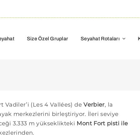
eyahat
Size Özel Gruplar
Seyahat Rotaları
rt Vadiler’i (Les 4 Vallées) de
Verbier
, la
 merkezlerini birleştiriyor. İleri seviye
eceği 3.333 m yükseklikteki
Mont Fort pisti ile
ezlerinden.