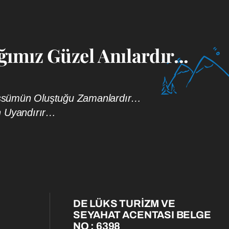
ımız Güzel Anılardır...
bessümün Oluştuğu Zamanlardır…
n Uyandırır…
DE LÜKS TURİZM VE
SEYAHAT ACENTASI BELGE
NO : 6398