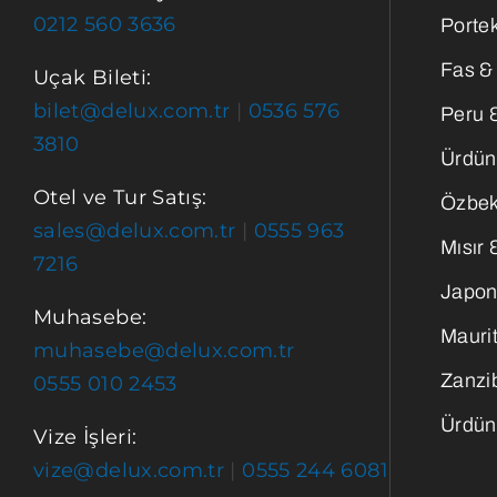
0212 560 3636
Portek
Fas &
Uçak Bileti:
bilet@delux.com.tr
|
0536 576
Peru 
3810
Ürdün
Otel ve Tur Satış:
Özbek
sales@delux.com.tr
|
0555 963
Mısır 
7216
Japon
Muhasebe:
Maurit
muhasebe@delux.com.tr
Zanzi
0555 010 2453
Ürdün
Vize İşleri:
vize@delux.com.tr
|
0555 244 6081