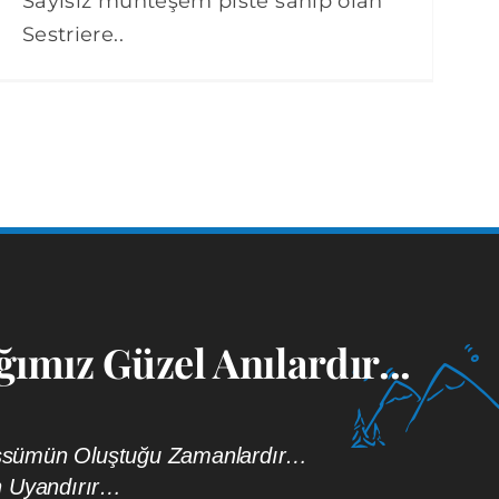
Sayısız muhteşem piste sahip olan
Sestriere..
ımız Güzel Anılardır...
bessümün Oluştuğu Zamanlardır…
n Uyandırır…