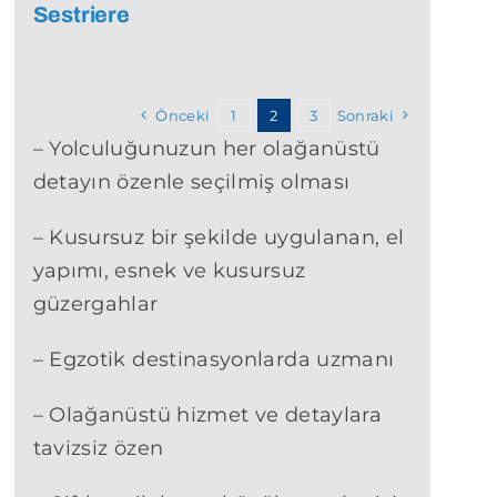
Sestriere
Önceki
1
2
3
Sonraki
– Yolculuğunuzun her olağanüstü
detayın özenle seçilmiş olması
– Kusursuz bir şekilde uygulanan, el
yapımı, esnek ve kusursuz
güzergahlar
– Egzotik destinasyonlarda uzmanı
– Olağanüstü hizmet ve detaylara
tavizsiz özen