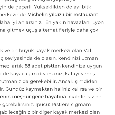
çin de geçerli. Yükseklikten dolayı bitki
 merkezinde
Michelin yıldızlı bir restaurant
i daha iyi anlarsınız. En yakın havaalanı Lyon
ına gitmek uçuş alternatifleriyle daha çok
sek ve en büyük kayak merkezi olan Val
ç seviyesinde de olasın, kendinizi uzman
tmez, artık
68 adet pistten
kendinize uygun
ti de kayacağım diyorsanız, kafayı yemiş
n tutmanız da gerekebilir. Ancak şimdiden
ir. Gündüz kaymaktan haliniz kalırsa ve bir
genin meşhur gece hayatına
akabilir, siz de
ile görebilirsiniz. İpucu: Pistlere sığmam
şabileceğiniz bir diğer kayak merkezi olan