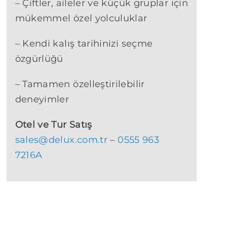
– Çiftler, aileler ve küçük gruplar için
mükemmel özel yolculuklar
– Kendi kalış tarihinizi seçme
özgürlüğü
– Tamamen özelleştirilebilir
deneyimler
Otel ve Tur Satış
sales@delux.com.tr
–
0555 963
7216A