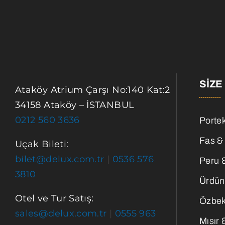
SIZE
Ataköy Atrium Çarşı No:140 Kat:2
34158 Ataköy – İSTANBUL
0212 560 3636
Portek
Fas &
Uçak Bileti:
bilet@delux.com.tr
|
0536 576
Peru 
3810
Ürdün
Otel ve Tur Satış:
Özbek
sales@delux.com.tr
|
0555 963
Mısır 