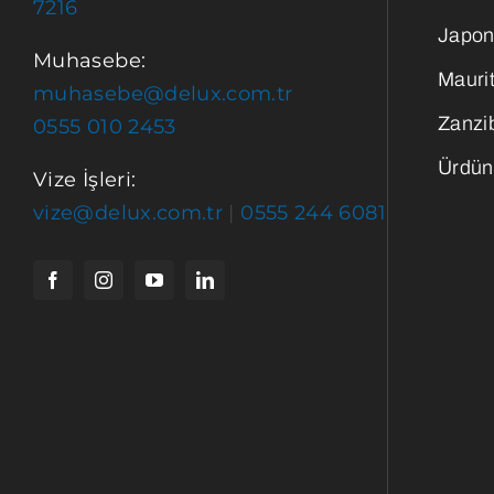
7216
Japon
Muhasebe:
Maurit
muhasebe@delux.com.tr
Zanzi
0555 010 2453
Ürdün
Vize İşleri:
vize@delux.com.tr
|
0555 244 6081