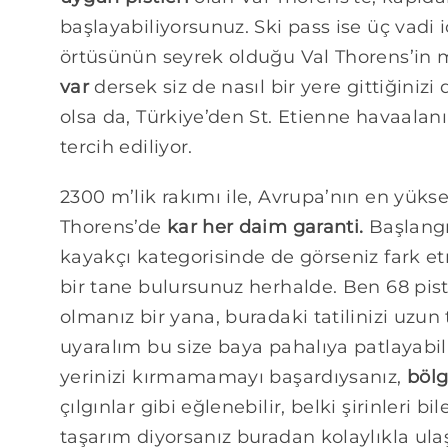
başlayabiliyorsunuz. Ski pass ise üç vadi i
örtüsünün seyrek olduğu Val Thorens’in
var
dersek siz de nasıl bir yere gittiğiniz
olsa da, Türkiye’den St. Etienne havaalan
tercih ediliyor.
2300 m’lik rakımı ile, Avrupa’nın en yük
Thorens’de
kar her daim garanti.
Başlangı
kayakçı kategorisinde de görseniz fark e
bir tane bulursunuz herhalde. Ben 68 pis
olmanız bir yana, buradaki tatilinizi uzu
uyaralım bu size baya pahalıya patlayabil
yerinizi kırmamamayı başardıysanız,
böl
çılgınlar gibi eğlenebilir, belki şirinleri b
taşarım diyorsanız buradan kolaylıkla ula