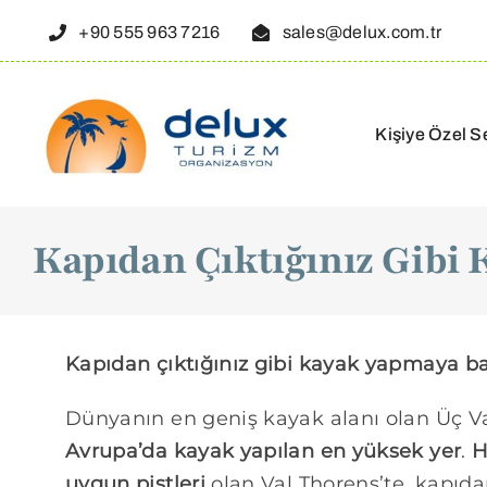
Skip
+90 555 963 7216
sales@delux.com.tr
to
content
Kişiye Özel S
Kapıdan Çıktığınız Gibi 
Kapıdan çıktığınız gibi kayak yapmaya başl
Dünyanın en geniş kayak alanı olan Üç Vad
Avrupa’da kayak yapılan en yüksek yer
.
H
uygun pistleri
olan Val Thorens’te, kapıda