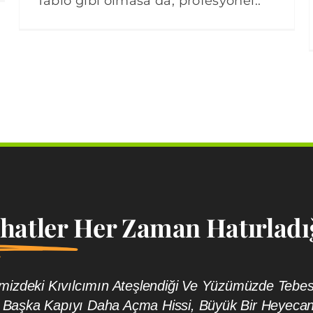
Tablo gibi olmasa da, profesyonel..
ahatler
Her Zaman Hatırladığ
rimizdeki Kıvılcımın Ateşlendiği Ve Yüzümüzde Te
 Başka Kapıyı Daha Açma Hissi, Büyük Bir Heyeca