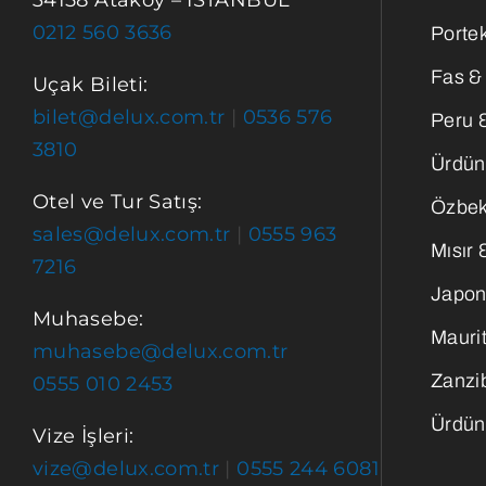
34158 Ataköy – İSTANBUL
0212 560 3636
Portek
Fas &
Uçak Bileti:
bilet@delux.com.tr
|
0536 576
Peru 
3810
Ürdün
Otel ve Tur Satış:
Özbek
sales@delux.com.tr
|
0555 963
Mısır 
7216
Japon
Muhasebe:
Maurit
muhasebe@delux.com.tr
Zanzi
0555 010 2453
Ürdün
Vize İşleri:
vize@delux.com.tr
|
0555 244 6081