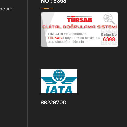
NO : 6398
netimi
88228700