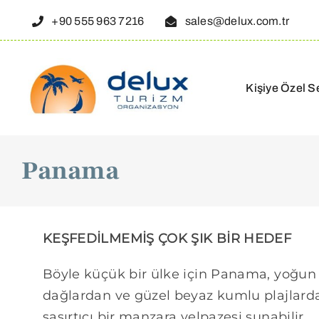
Skip
+90 555 963 7216
sales@delux.com.tr
to
content
Kişiye Özel S
Panama
KEŞFEDİLMEMİŞ ÇOK ŞIK BİR HEDEF
Böyle küçük bir ülke için Panama, yoğu
dağlardan ve güzel beyaz kumlu plajlar
şaşırtıcı bir manzara yelpazesi sunabilir.