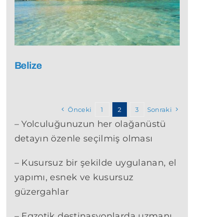
Belize
Önceki
1
2
3
Sonraki
– Yolculuğunuzun her olağanüstü
detayın özenle seçilmiş olması
– Kusursuz bir şekilde uygulanan, el
yapımı, esnek ve kusursuz
güzergahlar
– Egzotik destinasyonlarda uzmanı