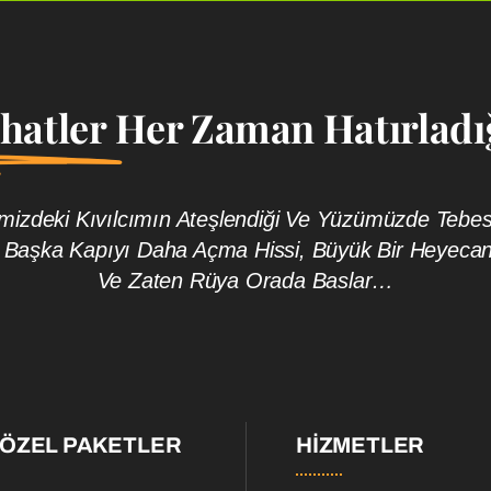
ahatler
Her Zaman Hatırladığ
rimizdeki Kıvılcımın Ateşlendiği Ve Yüzümüzde Te
 Başka Kapıyı Daha Açma Hissi, Büyük Bir Heyeca
Ve Zaten Rüya Orada Baslar…
 ÖZEL PAKETLER
HIZMETLER