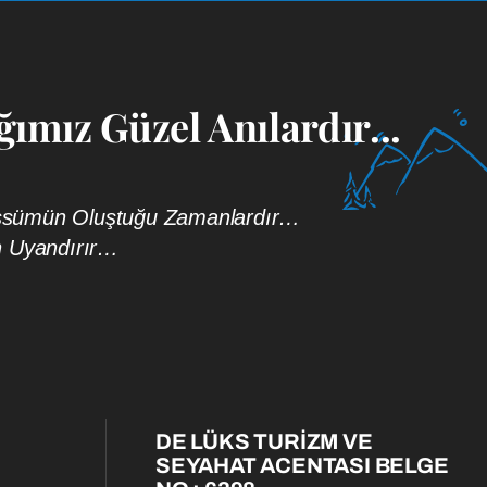
ımız Güzel Anılardır...
bessümün Oluştuğu Zamanlardır…
n Uyandırır…
DE LÜKS TURİZM VE
SEYAHAT ACENTASI BELGE